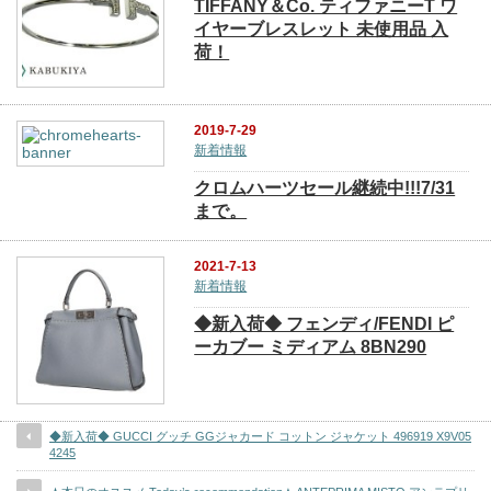
TIFFANY＆Co. ティファニーT ワ
イヤーブレスレット 未使用品 入
荷！
2019-7-29
新着情報
クロムハーツセール継続中!!!7/31
まで。
2021-7-13
新着情報
◆新入荷◆ フェンディ/FENDI ピ
ーカブー ミディアム 8BN290
◆新入荷◆ GUCCI グッチ GGジャカード コットン ジャケット 496919 X9V05
4245