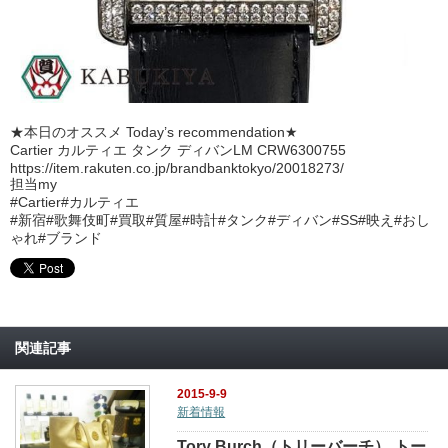
★本日のオススメ Today’s recommendation★
Cartier カルティエ タンク ディバンLM CRW6300755
https://item.rakuten.co.jp/brandbanktokyo/20018273/
担当my
#Cartier
#カルティエ
#新宿
#歌舞伎町
#買取
#質屋
#時計
#タンク
#ディバン
#SS
#映え
#おし
ゃれ
#ブランド
関連記事
2015-9-9
新着情報
Tory Burch（トリーバーチ） トー