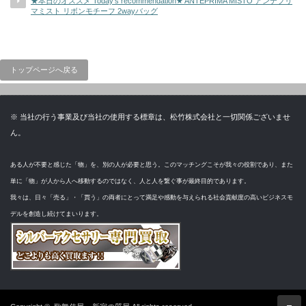
★本日のオススメ Today’s recommendation★ ANTEPRIMA MISTO アンテプリ
マミスト リボンモチーフ 2wayバッグ
トップページへ戻る
※ 当社の行う事業及び当社の使用する標章は、松竹株式会社と一切関係ございませ
ん。
ある人が不要と感じた「物」を、別の人が必要と思う。このマッチングこそが我々の役割であり、また
単に「物」が人から人へ移動するのではなく、人と人を繋ぐ事が最終目的であります。
我々は、日々「売る」・「買う」の両者にとって満足や感動を与えられる社会貢献度の高いビジネスモ
デルを創造し続けてまいります。