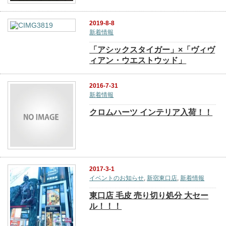
2019-8-8
新着情報
「アシックスタイガー」×「ヴィヴ
ィアン・ウエストウッド」
2016-7-31
新着情報
クロムハーツ インテリア入荷！！
2017-3-1
イベントのお知らせ
,
新宿東口店
,
新着情報
東口店 毛皮 売り切り処分 大セー
ル！！！