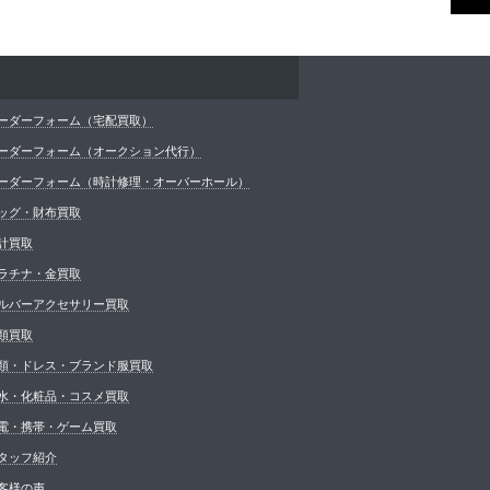
ーダーフォーム（宅配買取）
ーダーフォーム（オークション代行）
ーダーフォーム（時計修理・オーバーホール）
ッグ・財布買取
計買取
ラチナ・金買取
ルバーアクセサリー買取
類買取
類・ドレス・ブランド服買取
水・化粧品・コスメ買取
電・携帯・ゲーム買取
タッフ紹介
客様の声