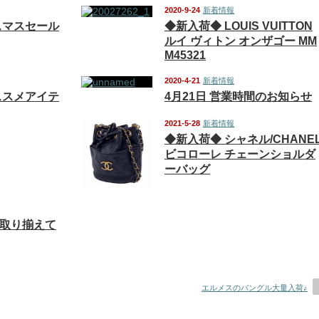
2020-9-24
新着情報
スマスセール
◆新入荷◆ LOUIS VUITTON
ルイ ヴィトン オンザゴー MM
M45321
2020-4-21
新着情報
ススメアイテ
4月21日 営業時間のお知らせ
2021-5-28
新着情報
◆新入荷◆ シャネル/CHANE
ビコローレ チェーンショルダ
ーバッグ
K取り揃えて
エルメスのバングル大量入荷♪