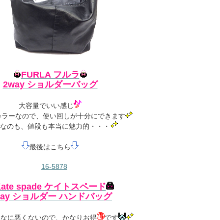
FURLA フルラ
2way ショルダーバッグ
大容量でいい感じ
カラーなので、使い回しが十分にできます
ayなのも、値段も本当に魅力的・・・
最後はこちら
Kate spade ケイトスペード
way ショルダー ハンドバッグ
んなに悪くないので、かなりお得
です