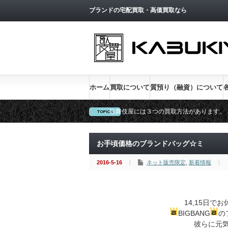
トップページへ戻る
ブランドの宅配買取・高価買取なら
ホーム
買取について
質預り（融資）について
歌舞伎屋には３つの買取方法があります。
新宿低利息No.1、金利１％実施中
お手頃価格のブランドバッグ☆ミ
2016-5-16
ネット販売限定
,
新着情報
14,15日
BIGBANG
の
彼らに元