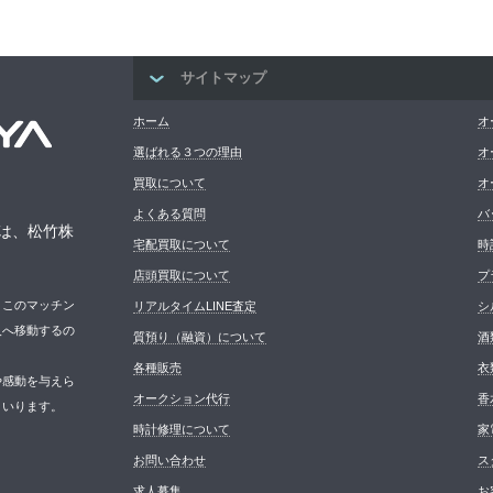
サイトマップ
ホーム
オ
選ばれる３つの理由
オ
買取について
オ
よくある質問
バ
は、松竹株
宅配買取について
時
店頭買取について
プ
。このマッチン
リアルタイムLINE査定
シ
人へ移動するの
質預り（融資）について
酒
各種販売
衣
や感動を与えら
オークション代行
香
まいります。
時計修理について
家
お問い合わせ
ス
求人募集
お