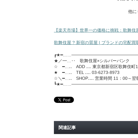
他に
【楽天市場】世界一の価格に挑戦：歌舞伎屋
歌舞伎屋 ? 新宿の質屋 | ブランドの宅配
┏★━……─────────────────────
★／━…‥ 歌舞伎屋×シルバーバンク
☆ ━…‥ ADD ‥‥ 東京都新宿区歌舞伎町1-
★ ━…‥ TEL ‥‥ 03-6273-8973
☆＼━…‥ SHOP‥‥ 営業時間 11：00～翌
┗★━……─────────────────────
関連記事