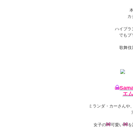
カ
ハイブラ
でもブ
歌舞伎
Sam
エム
ミランダ・カーさんや
女子の
可愛い
を