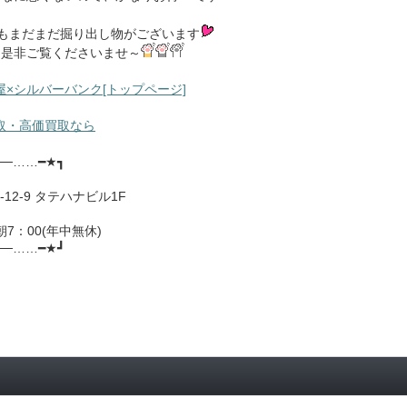
もまだまだ掘り出し物がございます
是非ご覧くださいませ～
×シルバーバンク[トップページ]
買取・高価買取なら
──……━★┓
12-9 タテハナビル1F
朝7：00(年中無休)
──……━★┛