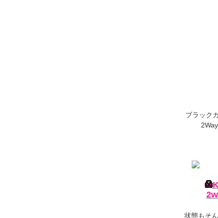
ブラック
2W
2
状態もそ