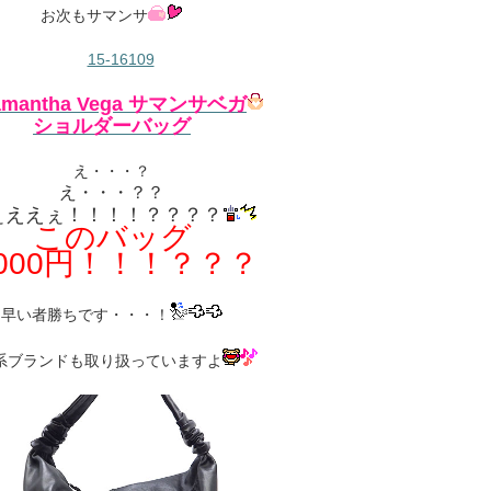
お次もサマンサ
amantha Vega サマンサベガ
ショルダーバッグ
え・・・？
え・・・？？
ぇええぇ！！！！？？？？
このバッグ
,000円！！！？？？
早い者勝ちです・・・！
9系ブランドも取り扱っていますよ