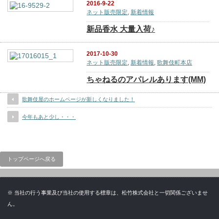
2016-9-22
ネット販売限定
,
新着情報
新品香水 大量入荷♪
2017-10-30
ネット販売限定
,
新着情報
,
歌舞伎町本店
ちゃねるのアパレルあります(MM)
歌舞伎屋のホームページが新しくなりました！
今年もあと少し・・・
トップページへ戻る
※ 当社の行う事業及び当社の使用する標章は、松竹株式会社と一切関係ございませ
ん。