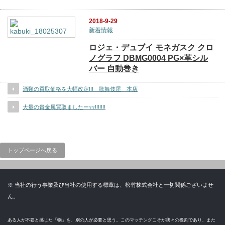
2018-9-29
新着情報
ロジェ・デュブイ モネガスク クロ
ノグラフ DBMG0004 PG×革シル
バー 自動巻き
酒類の買取価格を大幅改定!!! 歌舞伎屋 本店
大量の貴金属買取ましたーｯｯ!!!!!!!
トップページへ戻る
※ 当社の行う事業及び当社の使用する標章は、松竹株式会社と一切関係ございませ
ん。
ある人が不要と感じた「物」を、別の人が必要と思う。このマッチングこそが我々の役割であり、また