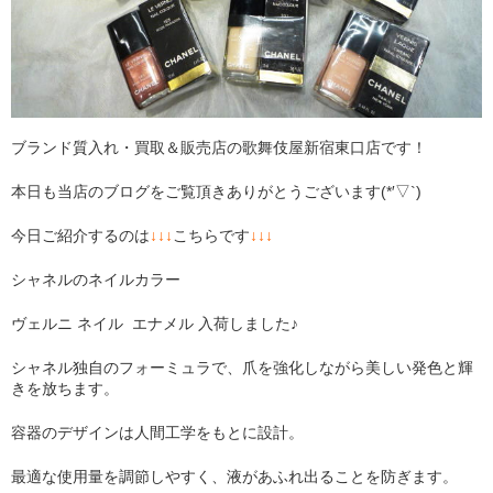
ブランド質入れ・買取＆販売店の歌舞伎屋新宿東口店です！
本日も当店のブログをご覧頂きありがとうございます(*′▽`)
今日ご紹介するのは
↓↓↓
こちらです
↓↓↓
シャネルのネイルカラー
ヴェルニ ネイル エナメル 入荷しました♪
シャネル独自のフォーミュラで、爪を強化しながら美しい発色と輝
きを放ちます。
容器のデザインは人間工学をもとに設計。
最適な使用量を調節しやすく、液があふれ出ることを防ぎます。