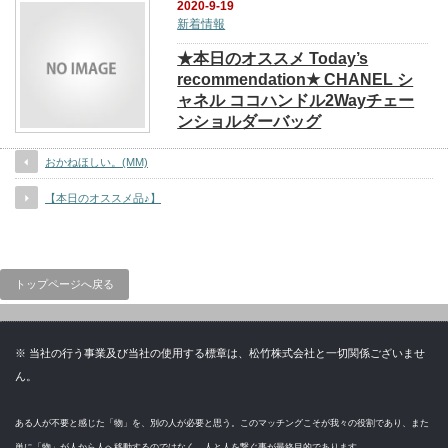
2020-9-19
新着情報
★本日のオススメ Today’s
recommendation★ CHANEL シ
ャネル ココハンドル2Wayチェー
ンショルダーバッグ
おかねほしい。(MM)
【本日のオススメ品♪】
トップページへ戻る
※ 当社の行う事業及び当社の使用する標章は、松竹株式会社と一切関係ございませ
ん。
ある人が不要と感じた「物」を、別の人が必要と思う。このマッチングこそが我々の役割であり、また
単に「物」が人から人へ移動するのではなく、人と人を繋ぐ事が最終目的であります。