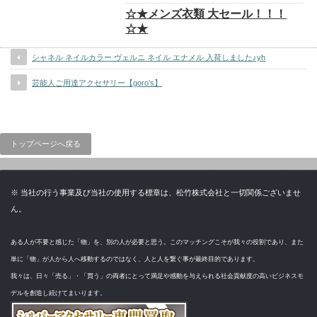
☆★メンズ衣類 大セール！！！
☆★
シャネル ネイルカラー ヴェルニ ネイル エナメル 入荷しました♪yh
芸能人ご用達アクセサリー【goro’s】
トップページへ戻る
※ 当社の行う事業及び当社の使用する標章は、松竹株式会社と一切関係ございませ
ん。
ある人が不要と感じた「物」を、別の人が必要と思う。このマッチングこそが我々の役割であり、また
単に「物」が人から人へ移動するのではなく、人と人を繋ぐ事が最終目的であります。
我々は、日々「売る」・「買う」の両者にとって満足や感動を与えられる社会貢献度の高いビジネスモ
デルを創造し続けてまいります。