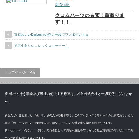
新着情報
クロムハーツの衣類！買取りま
す！！
質感のいいBurberryの赤い手袋でワンポイント☆
見応えありのロレックスコーナー！
トップページへ戻る
※ 当社の行う事業及び当社の使用する標章は、松竹株式会社と一切関係ございませ
ん。
ある人が不要と感じた「物」を、別の人が必要と思う。このマッチングこそが我々の役割であり、また
単に「物」が人から人へ移動するのではなく、人と人を繋ぐ事が最終目的であります。
我々は、日々「売る」・「買う」の両者にとって満足や感動を与えられる社会貢献度の高いビジネスモ
デルを創造し続けてまいります。