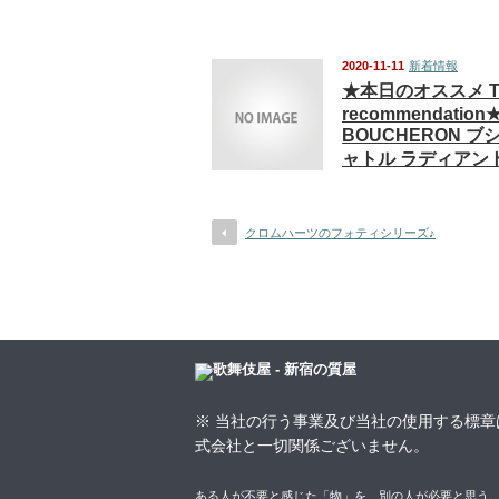
2020-11-11
新着情報
★本日のオススメ To
recommendation
BOUCHERON ブ
ャトル ラディアン
クロムハーツのフォティシリーズ♪
※ 当社の行う事業及び当社の使用する標章
式会社と一切関係ございません。
ある人が不要と感じた「物」を、別の人が必要と思う