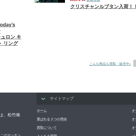
クリスチャンルブタン入荷！
day’s
★
シュロン キ
ト リング
こんな商品も買取・販売中♪
サイトマップ
ホーム
オ
は、松竹株
選ばれる３つの理由
オ
買取について
オ
。このマッチン