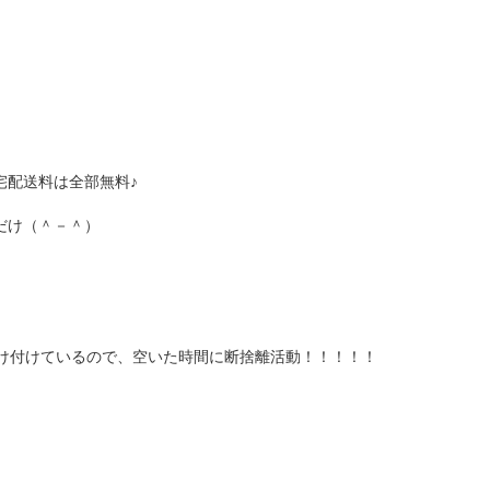
宅配送料は全部無料♪
だけ（＾－＾）
受け付けているので、空いた時間に断捨離活動！！！！！