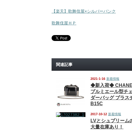
【楽天】歌舞伎屋×シルバーバンク
歌舞伎屋ＨＰ
関連記事
2021-1-16
新着情報
◆新入荷◆ CHAN
プルミエール型チ
ダーバッグ プラス
B15C
2017-10-12
新着情報
LVとシュプリーム
大量在庫あり！