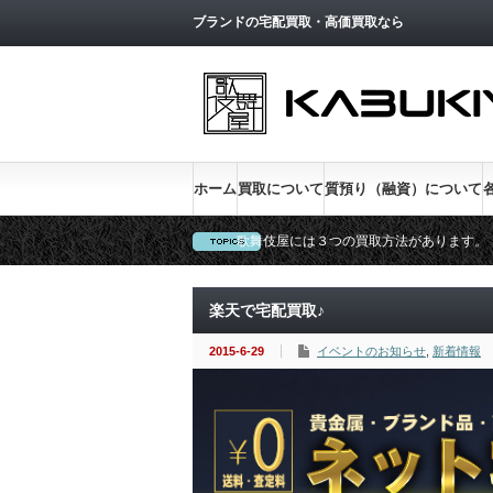
トップページへ戻る
ブランドの宅配買取・高価買取なら
ホーム
買取について
質預り（融資）について
歌舞伎屋には３つの買取方法があります。
新宿低利息No.1、金利１％実施中
楽天で宅配買取♪
2015-6-29
イベントのお知らせ
,
新着情報