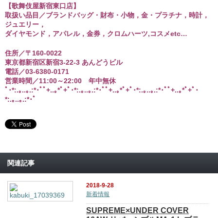
【歌舞伎屋新宿東口店】
取扱い品目／ブランドバッグ・財布・小物，金・プラチナ，時計，
ジュエリー，
ダイヤモンド，アパレル，金券，クロムハーツ,コスメetc…
住所／〒160-0022
東京都新宿区新宿3-22-3 あんどうビル
電話／03-6380-0171
営業時間／11:00～22:00 年中無休
ﾟ･*:.｡..｡.:*･ﾟﾟ+..｡*ﾟ+ﾟ･*:.｡..｡.:*･ﾟﾟ+..｡*ﾟ+ﾟ･*:.｡..｡.:*･ﾟﾟ+..｡*ﾟ+ﾟ･
*:.｡..｡.:*･ﾟ
関連記事
2018-9-28
新着情報
SUPREME×UNDER COVER