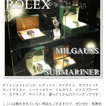
デイトジャストメンズ・レディース、デイデイト、サブマリーナ、
ヨットマスター、シードゥエラー、ミルガウス、エクスプローラ
ー、エアキング、デイトナと、盛りだくさんのラインナップです！
ここには載せきれていない商品もござますので、ぜひぜひ、歌舞伎