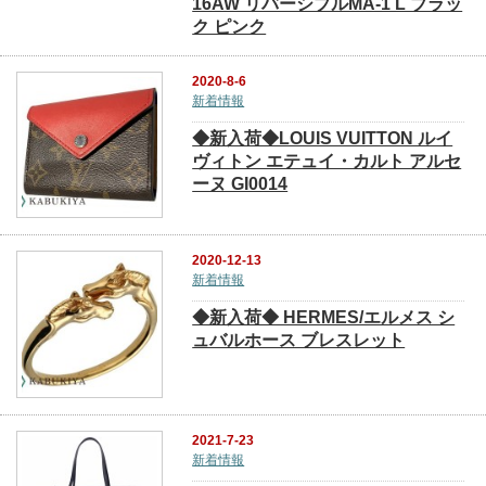
16AW リバーシブルMA-1 L ブラッ
ク ピンク
2020-8-6
新着情報
◆新入荷◆LOUIS VUITTON ルイ
ヴィトン エテュイ・カルト アルセ
ーヌ GI0014
2020-12-13
新着情報
◆新入荷◆ HERMES/エルメス シ
ュバルホース ブレスレット
2021-7-23
新着情報