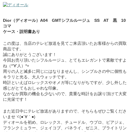
Dior（ディオール）A04 GMTシフルルージュ SS AT 黒 10
コマ
ケース・説明書あり
この度は、当店のテレビ放送を見てご来店頂いたお客様からの買取
商品です。
誠にありがとうございます！
今回お売り頂いたシフルルージュ、とてもエレガントで素敵ですよ
ね（*’∀’人）*+
周りの人と滅多に同じにはなりませんし、シンプルさの中に個性も
キラリと光る、大人ウォッチです。
時計といえばロレックスやオメガ等になりがちですが、少し外した
感じがとてもおしゃれな印象。
なかなか買取の機会も少ないので、貴重な時計をお譲り頂けて大変
に光栄です！
また近日中にテレビ放送がありますので、そちらもぜひご覧くださ
いませヾ(●´∀｀●)
ディオールを初め、ロレックス、チュードル、ウブロ、ピアジェ、
フランクミュラー、ジェイコブ、パネライ、ゼニス、ブライトリン