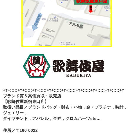
+†+:;;;:+†+:;;;:+†+:;;;:+†+:;;;:+†+:;;;:+†+:;;;:+†+:;;;:+†+:;;;:+†
ブランド質＆高価買取・販売店
【歌舞伎屋新宿東口店】
取扱い品目／ブランドバッグ・財布・小物，金・プラチナ，時計，
ジュエリー，
ダイヤモンド，アパレル，金券，クロムハーツetc…
住所／〒160-0022