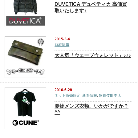
DUVETICA デュベティカ 高価買
取いたします♪
2015-3-4
新着情報
大人気「ウェーブウォレット」♪♪♪
2016-6-28
ネット販売限定
,
新着情報
,
歌舞伎町本店
夏物メンズ衣類、いかがですか？
^^