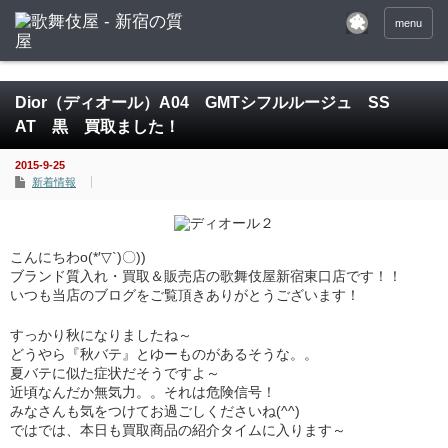
menu
Dior（ディオール）A04 GMTシフルルージュ SS
AT 黒 買取ました！
2015-9-25
新着情報
こんにちわo(*′▽`)〇))
ブランド質入れ・買取＆販売店の歌舞伎屋新宿東口店です！！
いつも当店のブログをご覧頂きありがとうございます！
すっかり秋になりましたね～
どうやら『秋バテ』とゆーものがあるそうな。。
夏バテに似た症状だそうですよ～
近頃なんだか無気力。。それは危険信号！
みなさんも気をつけてお過ごしくださいね(^^)
ではでは、本日も買取商品の紹介タイムに入ります～