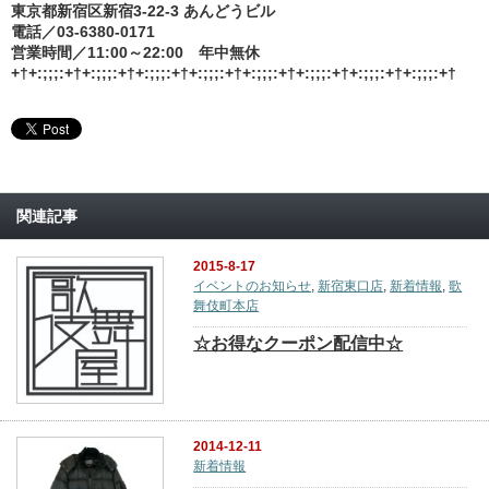
東京都新宿区新宿3-22-3 あんどうビル
電話／03-6380-0171
営業時間／11:00～22:00 年中無休
+†+:;;;:+†+:;;;:+†+:;;;:+†+:;;;:+†+:;;;:+†+:;;;:+†+:;;;:+†+:;;;:+†
関連記事
2015-8-17
イベントのお知らせ
,
新宿東口店
,
新着情報
,
歌
舞伎町本店
☆お得なクーポン配信中☆
2014-12-11
新着情報