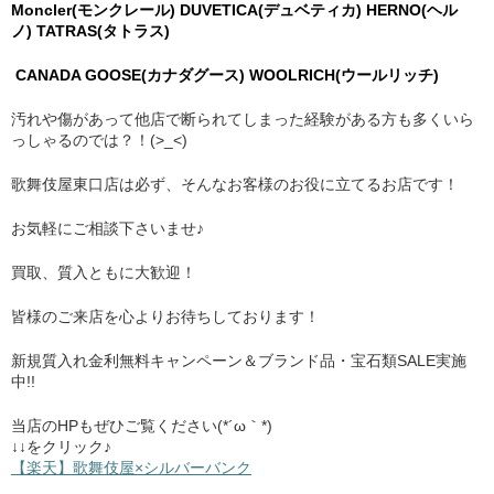
Moncler(モンクレール)
DUVETICA(デュベティカ)
HERNO(ヘル
ノ)
TATRAS(タトラス)
CANADA GOOSE(カナダグース)
WOOLRICH(ウールリッチ)
汚れや傷があって他店で断られてしまった経験がある方も多くいら
っしゃるのでは？！(>_<)
歌舞伎屋東口店は必ず、そんなお客様のお役に立てるお店です！
お気軽にご相談下さいませ♪
買取、質入ともに大歓迎！
皆様のご来店を心よりお待ちしております！
新規質入れ金利無料キャンペーン＆ブランド品・宝石類SALE実施
中!!
当店のHPもぜひご覧ください(*´ω｀*)
↓↓をクリック♪
【楽天】歌舞伎屋×シルバーバンク