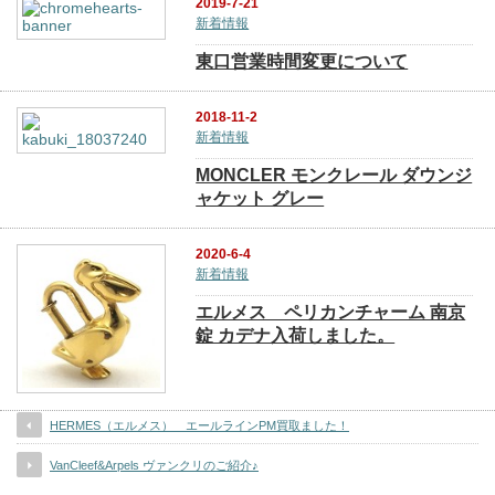
2019-7-21
新着情報
東口営業時間変更について
2018-11-2
新着情報
MONCLER モンクレール ダウンジ
ャケット グレー
2020-6-4
新着情報
エルメス ペリカンチャーム 南京
錠 カデナ入荷しました。
HERMES（エルメス） エールラインPM買取ました！
VanCleef&Arpels ヴァンクリのご紹介♪