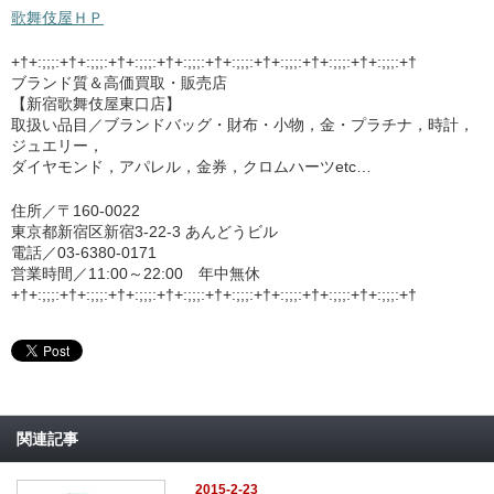
歌舞伎屋ＨＰ
+†+:;;;:+†+:;;;:+†+:;;;:+†+:;;;:+†+:;;;:+†+:;;;:+†+:;;;:+†+:;;;:+†
ブランド質＆高価買取・販売店
【新宿歌舞伎屋東口店】
取扱い品目／ブランドバッグ・財布・小物，金・プラチナ，時計，
ジュエリー，
ダイヤモンド，アパレル，金券，クロムハーツetc…
住所／〒160-0022
東京都新宿区新宿3-22-3 あんどうビル
電話／03-6380-0171
営業時間／11:00～22:00 年中無休
+†+:;;;:+†+:;;;:+†+:;;;:+†+:;;;:+†+:;;;:+†+:;;;:+†+:;;;:+†+:;;;:+†
関連記事
2015-2-23