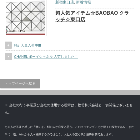
新宿東口店
,
新着情報
超人気アイテム☆BAOBAO クラ
ッチ☆東口店
時計大量入荷中!!!
CHANEL ボーイシャネル 入荷しました！
トップページへ戻る
※ 当社の行う事業及び当社の使用する標章は、松竹株式会社と一切関係ございませ
ん。
ある人が不要と感じた「物」を、別の人が必要と思う。このマッチングこそが我々の役割であり、また
単に「物」が人から人へ移動するのではなく、人と人を繋ぐ事が最終目的であります。