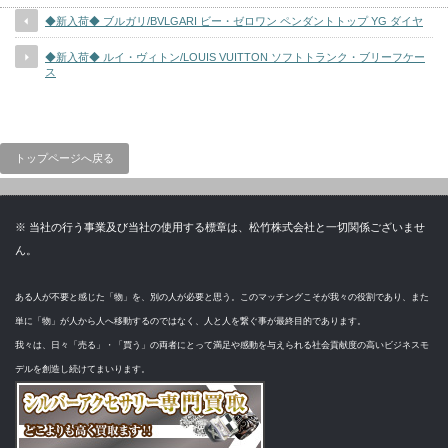
◆新入荷◆ ブルガリ/BVLGARI ビー・ゼロワン ペンダントトップ YG ダイヤ
◆新入荷◆ ルイ・ヴィトン/LOUIS VUITTON ソフトトランク・ブリーフケー
ス
トップページへ戻る
※ 当社の行う事業及び当社の使用する標章は、松竹株式会社と一切関係ございませ
ん。
ある人が不要と感じた「物」を、別の人が必要と思う。このマッチングこそが我々の役割であり、また
単に「物」が人から人へ移動するのではなく、人と人を繋ぐ事が最終目的であります。
我々は、日々「売る」・「買う」の両者にとって満足や感動を与えられる社会貢献度の高いビジネスモ
デルを創造し続けてまいります。