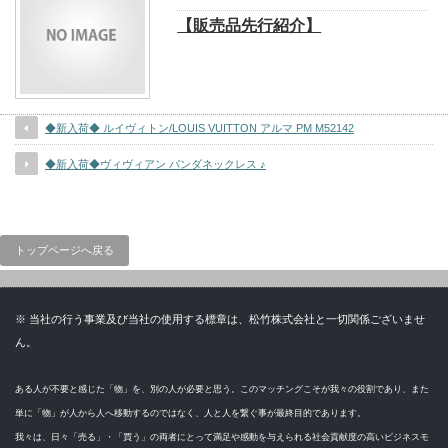
【販売品先行紹介】
◆新入荷◆ ルイヴィトン/LOUIS VUITTON アルマ PM M52142
◆新入荷◆ヴィヴィアン パンダネックレス ♪
トップページへ戻る
※ 当社の行う事業及び当社の使用する標章は、松竹株式会社と一切関係ございませ
ん。
ある人が不要と感じた「物」を、別の人が必要と思う。このマッチングこそが我々の役割であり、また
単に「物」が人から人へ移動するのではなく、人と人を繋ぐ事が最終目的であります。
我々は、日々「売る」・「買う」の両者にとって満足や感動を与えられる社会貢献度の高いビジネスモ