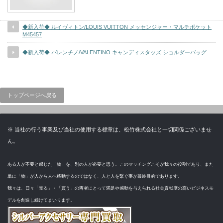
◆新入荷◆ ルイヴィトン/LOUIS VUITTON メッセンジャー・マルチポケット
M45457
◆新入荷◆ バレンチノ/VALENTINO キャンディスタッズ ショルダーバッグ
トップページへ戻る
※ 当社の行う事業及び当社の使用する標章は、松竹株式会社と一切関係ございませ
ん。
ある人が不要と感じた「物」を、別の人が必要と思う。このマッチングこそが我々の役割であり、また
単に「物」が人から人へ移動するのではなく、人と人を繋ぐ事が最終目的であります。
我々は、日々「売る」・「買う」の両者にとって満足や感動を与えられる社会貢献度の高いビジネスモ
デルを創造し続けてまいります。