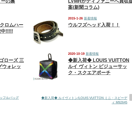
リーの裏
LVMHがティファニーへ買収
案(新聞コラム)
2015-1-26
新着情報
&クロムハー
ウルフズヘッド入荷！！
!!!!
2020-10-19
新着情報
 ゴローズ 三
◆新入荷◆ LOUIS VUITTON
グウォレッ
ルイ ヴィトン ビジューサッ
ク・スクエアポーチ
 ダッフルバッグ
◆新入荷◆ ルイヴィトン/LOUIS VUITTON ミニ・スピーデ
ィ M92645