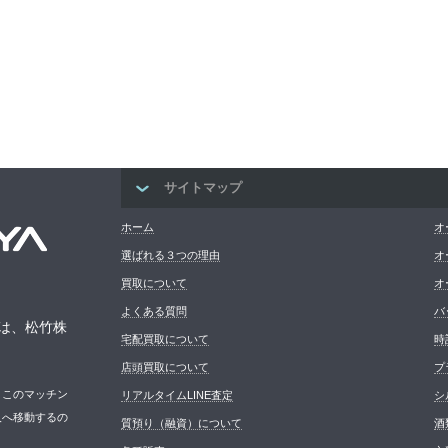
サイトマップ
ホーム
オ
選ばれる３つの理由
オ
買取について
オ
よくある質問
バ
は、松竹株
宅配買取について
時
店頭買取について
プ
。このマッチン
リアルタイムLINE査定
シ
人へ移動するの
質預り（融資）について
酒