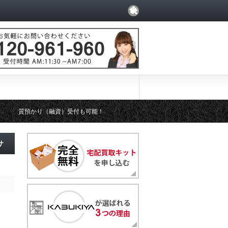
質預かり（融資）受付も可能！
サ