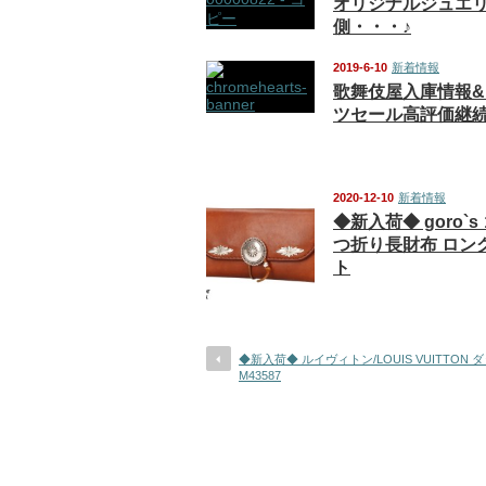
オリジナルジュエ
側・・・♪
2019-6-10
新着情報
歌舞伎屋入庫情報
ツセール高評価継続中!
2020-12-10
新着情報
◆新入荷◆ goro`s
つ折り長財布 ロン
ト
◆新入荷◆ ルイヴィトン/LOUIS VUITTON
M43587