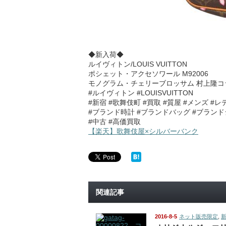
◆新入荷◆
ルイヴィトン/LOUIS VUITTON
ポシェット・アクセソワール M92006
モノグラム・チェリーブロッサム 村上隆コ
#ルイヴィトン #LOUISVUITTON
#新宿 #歌舞伎町 #買取 #質屋 #メンズ #
#ブランド時計 #ブランドバッグ #ブラン
#中古 #高価買取
【楽天】歌舞伎屋×シルバーバンク
関連記事
2016-8-5
ネット販売限定
,