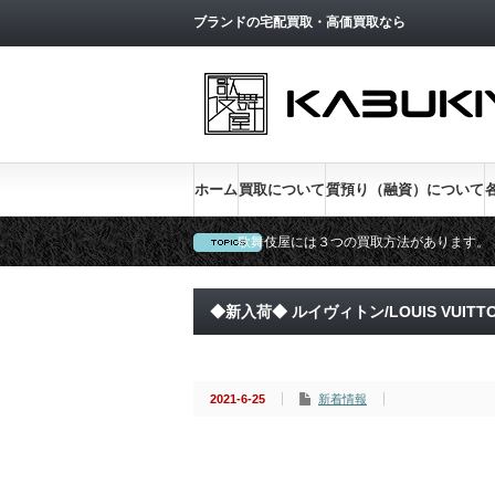
トップページへ戻る
ブランドの宅配買取・高価買取なら
ホーム
買取について
質預り（融資）について
歌舞伎屋には３つの買取方法があります。
新宿低利息No.1、金利１％実施中
◆新入荷◆ ルイヴィトン/LOUIS VUI
ム 村上隆コラボ
2021-6-25
新着情報