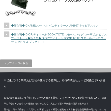
クロムハーツの人気バッグ♪
◆新入荷◆ CHANEL/シャネル バニティ ケース A01997 キャビアスキン
◆新入荷◆ DIOR/ディオール BOOK TOTE スモールバッグ ローザ ムタビリス
ブックトート◆新入荷◆ DIOR/ディオール BOOK TOTE スモールバッグ ロー
ザ ムタビリス ブックトート
トップページへ戻る
※ 当社の行う事業及び当社の使用する標章は、松竹株式会社と一切関係ございませ
ん。
ある人が不要と感じた「物」を、別の人が必要と思う。このマッチングこそが我々の役割であり、また
単に「物」が人から人へ移動するのではなく、人と人を繋ぐ事が最終目的であります。
我々は、日々「売る」・「買う」の両者にとって満足や感動を与えられる社会貢献度の高いビジネスモ