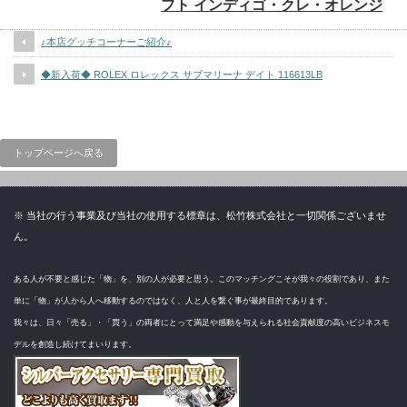
フト インディゴ・クレ・オレンジ
♪本店グッチコーナーご紹介♪
◆新入荷◆ ROLEX ロレックス サブマリーナ デイト 116613LB
トップページへ戻る
※ 当社の行う事業及び当社の使用する標章は、松竹株式会社と一切関係ございませ
ん。
ある人が不要と感じた「物」を、別の人が必要と思う。このマッチングこそが我々の役割であり、また
単に「物」が人から人へ移動するのではなく、人と人を繋ぐ事が最終目的であります。
我々は、日々「売る」・「買う」の両者にとって満足や感動を与えられる社会貢献度の高いビジネスモ
デルを創造し続けてまいります。