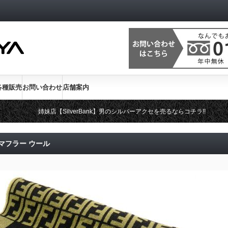
各種販売
お問い合わせ
店舗案内
姉妹店【SilverBank】男のシルバーアクセを売るならコチラ!!
 マフラー ウール