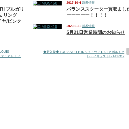
2017-10-4
新着情報
RI ブルガリ
バランススクーター買取まし
ム リング
ーーーーー！！！！
ダイヤ/ピンク
2020-5-21
新着情報
5月21日営業時間のお知らせ
LOUIS
◆新入荷◆ LOUIS VUITTONルイ・ヴィトン LV ポルトク
ック・アド モノ
レ・イリュストレ M69317