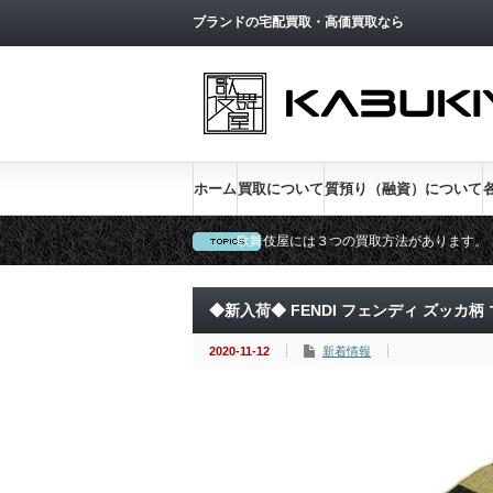
トップページへ戻る
ブランドの宅配買取・高価買取なら
ホーム
買取について
質預り（融資）について
歌舞伎屋には３つの買取方法があります。
新宿低利息No.1、金利１％実施中
◆新入荷◆ FENDI フェンディ ズッカ柄
2020-11-12
新着情報