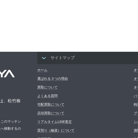
サイトマップ
ホーム
オ
選ばれる３つの理由
オ
買取について
オ
よくある質問
バ
は、松竹株
宅配買取について
時
店頭買取について
プ
。このマッチン
リアルタイムLINE査定
シ
人へ移動するの
質預り（融資）について
酒