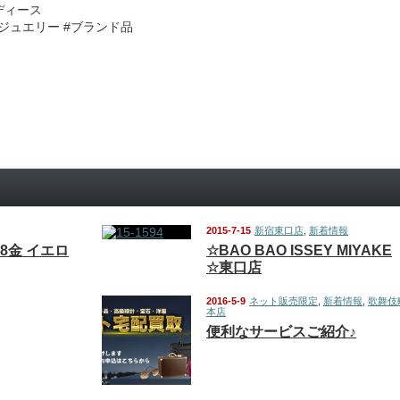
レディース
ドジュエリー #ブランド品
2015-7-15
新宿東口店
,
新着情報
 18金 イエロ
☆BAO BAO ISSEY MIYAKE
☆東口店
2016-5-9
ネット販売限定
,
新着情報
,
歌舞伎
本店
便利なサービスご紹介♪