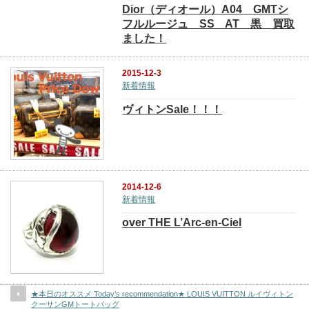
Dior（ディオール）A04 GMTシ
フルルージュ SS AT 黒 買取
ました！
2015-12-3
新着情報
ヴィトンSale！！！
2014-12-6
新着情報
over THE L’Arc-en-Ciel
★本日のオススメ Today’s recommendation★ LOUIS VUITTON ルイヴィトン
クーサンGMトートバッグ