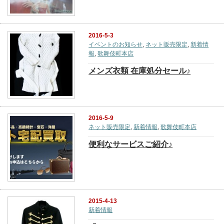
2016-5-3
イベントのお知らせ
,
ネット販売限定
,
新着情
報
,
歌舞伎町本店
メンズ衣類 在庫処分セール♪
2016-5-9
ネット販売限定
,
新着情報
,
歌舞伎町本店
便利なサービスご紹介♪
2015-4-13
新着情報