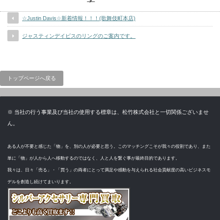
☆Justin Davis☆新着情報！！！(歌舞伎町本店)
ジャスティンデイビスのリングのご案内です。
トップページへ戻る
※ 当社の行う事業及び当社の使用する標章は、松竹株式会社と一切関係ございませ
ん。
ある人が不要と感じた「物」を、別の人が必要と思う。このマッチングこそが我々の役割であり、また
単に「物」が人から人へ移動するのではなく、人と人を繋ぐ事が最終目的であります。
我々は、日々「売る」・「買う」の両者にとって満足や感動を与えられる社会貢献度の高いビジネスモ
デルを創造し続けてまいります。