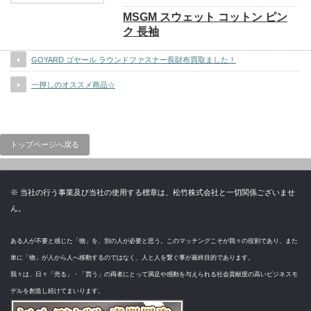
MSGM スウェット コットン ピン
ク 長袖
GOYARD ゴヤール ラウンドファスナー長財布買取ました！
一押しのオススメ商品☆
トップページへ戻る
※ 当社の行う事業及び当社の使用する標章は、松竹株式会社と一切関係ございませ
ん。
ある人が不要と感じた「物」を、別の人が必要と思う。このマッチングこそが我々の役割であり、また
単に「物」が人から人へ移動するのではなく、人と人を繋ぐ事が最終目的であります。
我々は、日々「売る」・「買う」の両者にとって満足や感動を与えられる社会貢献度の高いビジネスモ
デルを創造し続けてまいります。