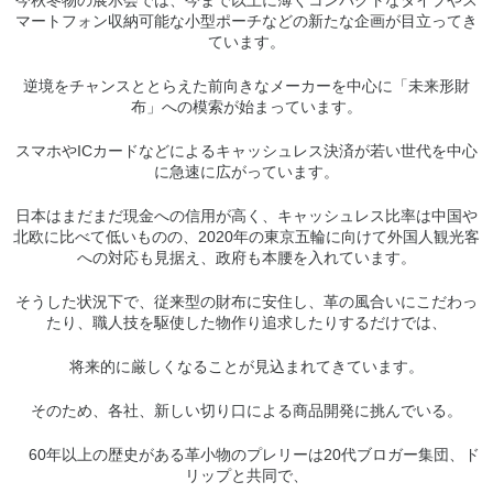
今秋冬物の展示会では、今まで以上に薄くコンパクトなタイプやス
マートフォン収納可能な小型ポーチなどの新たな企画が目立ってき
ています。
逆境をチャンスととらえた前向きなメーカーを中心に「未来形財
布」への模索が始まっています。
スマホやICカードなどによるキャッシュレス決済が若い世代を中心
に急速に広がっています。
日本はまだまだ現金への信用が高く、キャッシュレス比率は中国や
北欧に比べて低いものの、2020年の東京五輪に向けて外国人観光客
への対応も見据え、政府も本腰を入れています。
そうした状況下で、従来型の財布に安住し、革の風合いにこだわっ
たり、職人技を駆使した物作り追求したりするだけでは、
将来的に厳しくなることが見込まれてきています。
そのため、各社、新しい切り口による商品開発に挑んでいる。
60年以上の歴史がある革小物のプレリーは20代ブロガー集団、ド
リップと共同で、