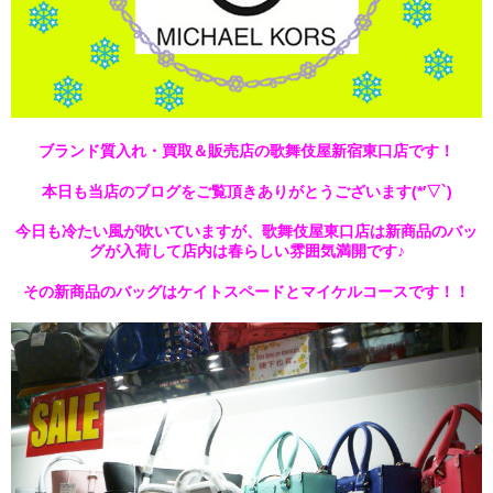
ブランド質入れ・買取＆販売店の歌舞伎屋新宿東口店です！
本日も当店のブログをご覧頂きありがとうございます(*′▽`)
今日も冷たい風が吹いていますが、歌舞伎屋東口店は新商品のバッ
グが入荷して店内は春らしい雰囲気満開です♪
その新商品のバッグはケイトスペードとマイケルコースです！！