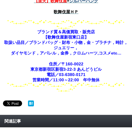
【楽天】歌舞伎屋
×
シルバーバンク
歌舞伎屋ＨＰ
ﾟ･*:.｡..｡.:*･ﾟﾟ+..｡*ﾟ+ﾟ･*:.｡..｡.:*･ﾟﾟ+..｡*ﾟ+ﾟ･*:.｡..｡.:*･ﾟﾟ+..｡*ﾟ+ﾟ･
*:.｡..｡.:*･ﾟ
ブランド質＆高価買取・販売店
【歌舞伎屋新宿東口店】
取扱い品目／ブランドバッグ・財布・小物，金・プラチナ，時計，
ジュエリー，
ダイヤモンド，アパレル，金券，クロムハーツ,コスメetc…
住所／〒160-0022
東京都新宿区新宿3-22-3 あんどうビル
電話／03-6380-0171
営業時間／11:00～22:00 年中無休
ﾟ･*:.｡..｡.:*･ﾟﾟ+..｡*ﾟ+ﾟ･*:.｡..｡.:*･ﾟﾟ+..｡*ﾟ+ﾟ･*:.｡..｡.:*･ﾟﾟ+..｡*ﾟ+ﾟ･
*:.｡..｡.:*･ﾟ
関連記事