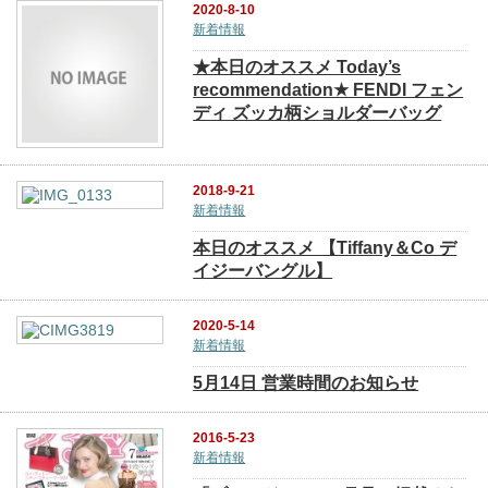
2020-8-10
新着情報
★本日のオススメ Today’s
recommendation★ FENDI フェン
ディ ズッカ柄ショルダーバッグ
2018-9-21
新着情報
本日のオススメ 【Tiffany＆Co デ
イジーバングル】
2020-5-14
新着情報
5月14日 営業時間のお知らせ
2016-5-23
新着情報