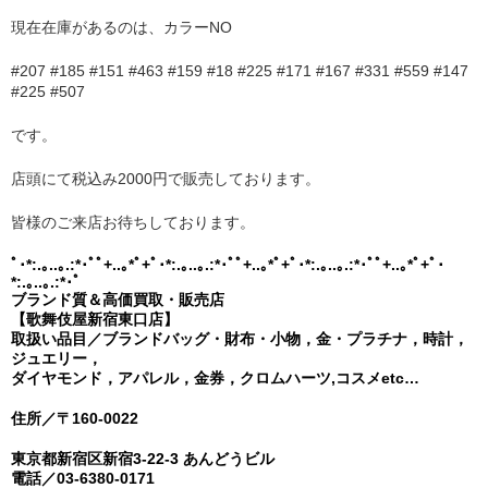
現在在庫があるのは、カラーNO
#207 #185 #151 #463 #159 #18 #225 #171 #167 #331 #559 #147
#225 #507
です。
店頭にて税込み2000円で販売しております。
皆様のご来店お待ちしております。
ﾟ･*:.｡..｡.:*･ﾟﾟ+..｡*ﾟ+ﾟ･*:.｡..｡.:*･ﾟﾟ+..｡*ﾟ+ﾟ･*:.｡..｡.:*･ﾟﾟ+..｡*ﾟ+ﾟ･
*:.｡..｡.:*･ﾟ
ブランド質＆高価買取・販売店
【歌舞伎屋新宿東口店】
取扱い品目／ブランドバッグ・財布・小物，金・プラチナ，時計，
ジュエリー，
ダイヤモンド，アパレル，金券，クロムハーツ,コスメetc…
住所／〒160-0022
東京都新宿区新宿3-22-3 あんどうビル
電話／03-6380-0171