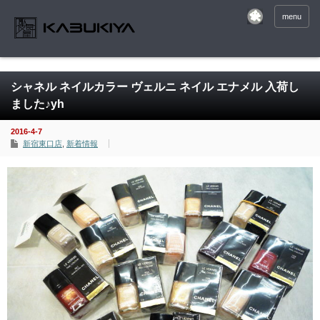
menu
シャネル ネイルカラー ヴェルニ ネイル エナメル 入荷し
ました♪yh
2016-4-7
新宿東口店
,
新着情報