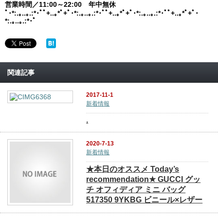
営業時間／11:00～22:00 年中無休
ﾟ･*:.｡..｡.:*･ﾟﾟ+..｡*ﾟ+ﾟ･*:.｡..｡.:*･ﾟﾟ+..｡*ﾟ+ﾟ･*:.｡..｡.:*･ﾟﾟ+..｡*ﾟ+ﾟ･
*:.｡..｡.:*･ﾟ
関連記事
2017-11-1
新着情報
.
2020-7-13
新着情報
★本日のオススメ Today’s
recommendation★ GUCCI グッ
チ オフィディア ミニ バッグ
517350 9YKBG ビニール×レザー