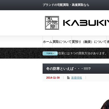
トップページへ戻る
ブランドの宅配買取・高価買取なら
ホーム
買取について
質預り（融資）について
歌舞伎屋には３つの買取方法があります。
新宿低利息No.1、金利１％実施中
冬の防寒といえば・・・!!!!?
2014-11-30
新着情報