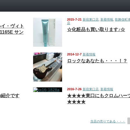
2015-7-21
新宿東口店
,
新着情報
,
歌舞伎町
店
N ルイ・ヴィト
☆化粧品も買い取ります♪☆
1165E サン
2014-12-7
新着情報
ロックなあなたも・・・！？
2016-7-26
新宿東口店
,
新着情報
の紹介です
★★★★東口にもクロムハー
★★★★
当店の売りである・・・