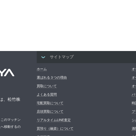
サイトマップ
ホーム
オ
選ばれる３つの理由
オ
買取について
オ
よくある質問
バ
は、松竹株
宅配買取について
時
店頭買取について
プ
。このマッチン
リアルタイムLINE査定
シ
人へ移動するの
質預り（融資）について
酒