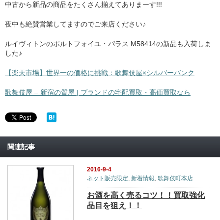
中古から新品の商品をたくさん揃えてありまーす!!!
夜中も絶賛営業してますのでご来店ください♪
ルイヴィトンのポルトフォイユ・パラス M58414の新品も入荷しま
した♪
【楽天市場】世界一の価格に挑戦：歌舞伎屋×シルバーバンク
歌舞伎屋 – 新宿の質屋 | ブランドの宅配買取・高価買取なら
関連記事
2016-9-4
ネット販売限定
,
新着情報
,
歌舞伎町本店
お酒を高く売るコツ！！買取強化
品目を狙え！！