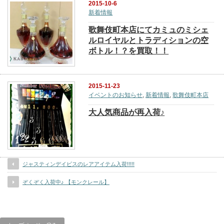
2015-10-6
新着情報
歌舞伎町本店にてカミュのミシェ
ルロイヤルとトラディションの空
ボトル！？を買取！！
2015-11-23
イベントのお知らせ
,
新着情報
,
歌舞伎町本店
大人気商品が再入荷♪
ジャスティンデイビスのレアアイテム入荷!!!!!
ぞくぞく入荷中♪ 【モンクレール】