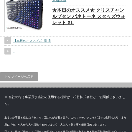
新着情報
★本日のオススメ★ クリスチャン
ルブタン パネトーネ スタッズウォ
レット XL
【本日のオススメ♪】影澤
。
トップページへ戻る
※ 当社の行う事業及び当社の使用する標章は、松竹株式会社と一切関係ございませ
ん。
ある人が不要と感じた「物」を、別の人が必要と思う。このマッチングこそが我々の役割であり、また
単に「物」が人から人へ移動するのではなく、人と人を繋ぐ事が最終目的であります。
我々は、日々「売る」・「買う」の両者にとって満足や感動を与えられる社会貢献度の高いビジネスモ