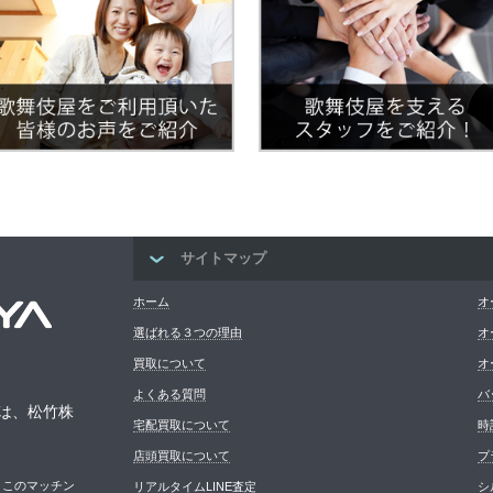
サイトマップ
ホーム
オ
選ばれる３つの理由
オ
買取について
オ
よくある質問
バ
は、松竹株
宅配買取について
時
店頭買取について
プ
。このマッチン
リアルタイムLINE査定
シ