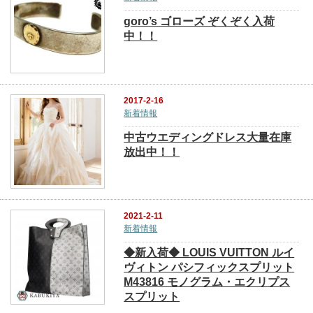
goro’s ゴローズ ぞくぞく入荷
中！！
2017-2-16
新着情報
中古ウエディングドレス大量在庫
放出中！！
2021-2-11
新着情報
◆新入荷◆ LOUIS VUITTON ルイ
ヴィトン パシフィックスプリット
M43816 モノグラム・エクリプス
スプリット