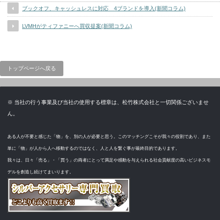
ブックオフ、キャッシュレスに対応 4ブランドを導入(新聞コラム)
LVMHがティファニーへ買収提案(新聞コラム)
トップページへ戻る
※ 当社の行う事業及び当社の使用する標章は、松竹株式会社と一切関係ございませ
ん。
ある人が不要と感じた「物」を、別の人が必要と思う。このマッチングこそが我々の役割であり、また
単に「物」が人から人へ移動するのではなく、人と人を繋ぐ事が最終目的であります。
我々は、日々「売る」・「買う」の両者にとって満足や感動を与えられる社会貢献度の高いビジネスモ
デルを創造し続けてまいります。