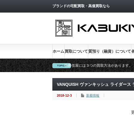
トップページへ戻る
ブランドの宅配買取・高価買取なら
ホーム
買取について
質預り（融資）について
歌舞伎屋には３つの買取方法があります。
新宿低利息No.1、金利１％実施中
VANQUISH ヴァンキッシュ ライダー
2018-12-3
新着情報