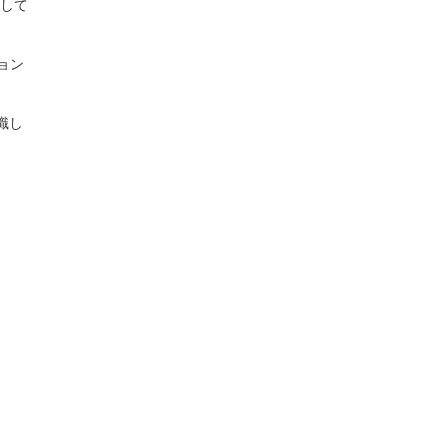
案して
ョン
識し