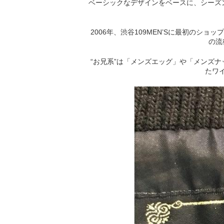
ベーシックなデザインをベースに、シーズン
2006年、渋谷109MEN’Sに最初のシ
の流
“お兄系”は「メンズエッグ」や「メンズ
たワ