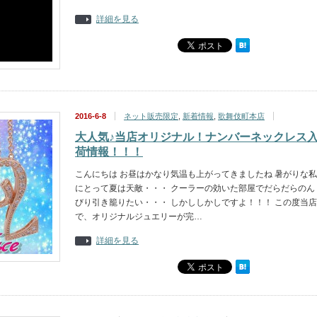
詳細を見る
2016-6-8
ネット販売限定
,
新着情報
,
歌舞伎町本店
大人気♪当店オリジナル！ナンバーネックレス
荷情報！！！
こんにちは お昼はかなり気温も上がってきましたね 暑がりな私
にとって夏は天敵・・・ クーラーの効いた部屋でだらだらのん
びり引き籠りたい・・・ しかししかしですよ！！！ この度当店
で、オリジナルジュエリーが完…
詳細を見る