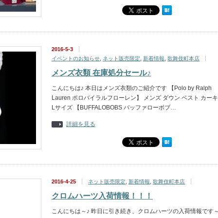
2016-5-3
イベントのお知らせ
,
ネット販売限定
,
新着情報
,
歌舞伎町本店
メンズ衣類 在庫処分セール♪
こんにちは♪ 本日はメンズ衣類のご紹介です 【Polo by Ralph
Lauren ポロバイラルフローレン】 メンズ ダウン ベスト カーキ
Lサイズ 【BUFFALOBOBS バッファローボブ…
詳細を見る
2016-4-25
ネット販売限定
,
新着情報
,
歌舞伎町本店
クロムハーツ入荷情報！！！
こんにちは～♪ 昨日に引き続き、クロムハーツの入荷情報です