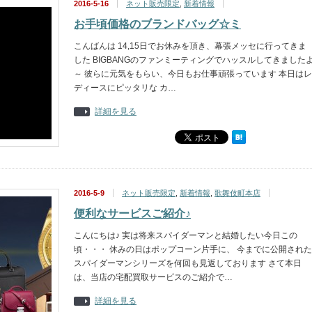
2016-5-16
ネット販売限定
,
新着情報
お手頃価格のブランドバッグ☆ミ
こんばんは 14,15日でお休みを頂き、幕張メッセに行ってきま
した BIGBANGのファンミーティングでハッスルしてきました
～ 彼らに元気をもらい、今日もお仕事頑張っています 本日はレ
ディースにピッタリな カ…
詳細を見る
2016-5-9
ネット販売限定
,
新着情報
,
歌舞伎町本店
便利なサービスご紹介♪
こんにちは♪ 実は将来スパイダーマンと結婚したい今日この
頃・・・ 休みの日はポップコーン片手に、 今までに公開された
スパイダーマンシリーズを何回も見返しております さて本日
は、当店の宅配買取サービスのご紹介で…
詳細を見る