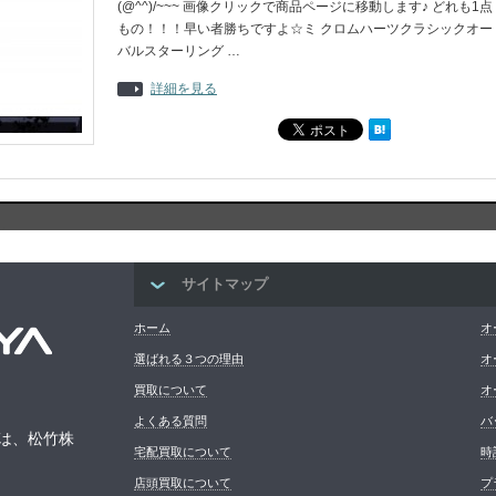
(@^^)/~~~ 画像クリックで商品ページに移動します♪ どれも1点
もの！！！早い者勝ちですよ☆ミ クロムハーツクラシックオー
バルスターリング …
詳細を見る
サイトマップ
ホーム
オ
選ばれる３つの理由
オ
買取について
オ
よくある質問
バ
は、松竹株
宅配買取について
時
店頭買取について
プ