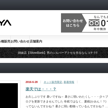
各種販売
お問い合わせ
店舗案内
姉妹店【SilverBank】男のシルバーアクセを売るならコチラ!!
2016-6-28
ネット販売限定
,
新着情報
楽天では・・・？
お久しぶりです 暑いですね～ 暑さに弱いわたくし・・・少々ブ
ログを更新できませんでした 冬眠ではなく、夏眠(かみん！？)
ってないんですかね？ 暑さに弱い動物っているんですかね？ …