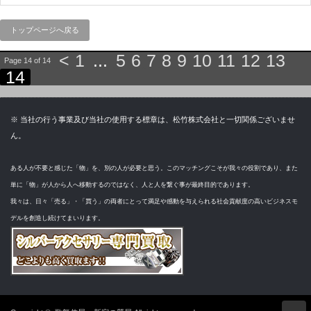
トップページへ戻る
<
1
...
5
6
7
8
9
10
11
12
13
Page 14 of 14
14
※ 当社の行う事業及び当社の使用する標章は、松竹株式会社と一切関係ございませ
ん。
ある人が不要と感じた「物」を、別の人が必要と思う。このマッチングこそが我々の役割であり、また
単に「物」が人から人へ移動するのではなく、人と人を繋ぐ事が最終目的であります。
我々は、日々「売る」・「買う」の両者にとって満足や感動を与えられる社会貢献度の高いビジネスモ
デルを創造し続けてまいります。